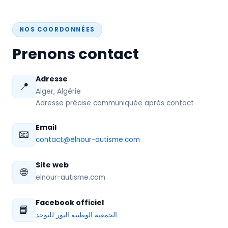
Contact
❤️ Faire un don
NOS COORDONNÉES
Prenons contact
Adresse
📍
Alger, Algérie
Adresse précise communiquée après contact
Email
📧
contact@elnour-autisme.com
Site web
🌐
elnour-autisme.com
Facebook officiel
📘
الجمعية الوطنية النور للتوحد