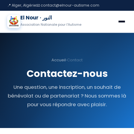
📍 Alger, Algérie
📧 contact@elnour-autisme.com
El Nour · النور
Association Nationale pour l'Autisme
🏠 Accueil
L'Association
Accueil
›
Contact
Nos activités
Contactez-nous
Événements
Une question, une inscription, un souhait de
La boutique
bénévolat ou de partenariat ? Nous sommes là
pour vous répondre avec plaisir.
Galerie
Faire un don