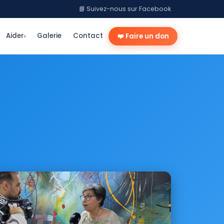
📘 Suivez-nous sur Facebook
Aider
Galerie
Contact
❤️ Faire un don
▾