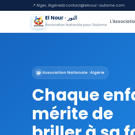
📍 Alger, Algérie
📧 contact@elnour-autisme.com
El Nour · النور
L'Associati
Association Nationale pour l'Autisme
🧩
Association Nationale · Algérie
Chaque enf
mérite de
briller à sa 