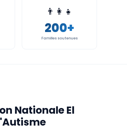
👨‍👩‍👧
200+
Familles soutenues
on Nationale El
l'Autisme