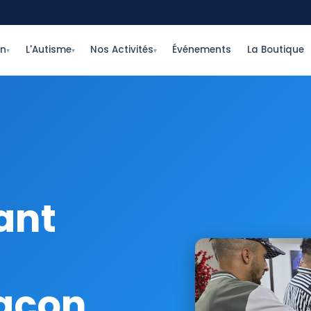
on
L'Autisme
Nos Activités
Événements
La Boutique
▾
▾
▾
ant
façon