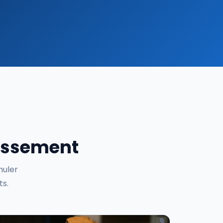
uissement
muler
ts.