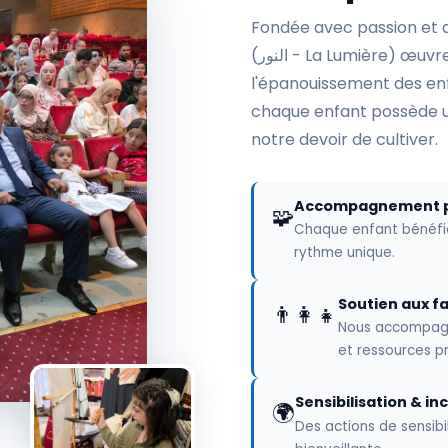
Fondée avec passion et d
(النور - La Lumière) œuvre pour l'accompagnement, l'inclusion et
l'épanouissement des enf
chaque enfant possède un
notre devoir de cultiver.
Accompagnement p
🧩
Chaque enfant bénéfici
rythme unique.
Soutien aux fa
👨‍👩‍👧
Nous accompagn
et ressources pr
Sensibilisation & in
🌍
Des actions de sensibil