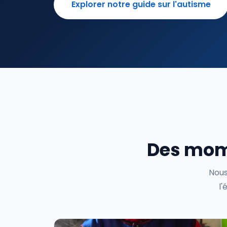
Explorer notre guide sur l'autisme
Des mome
Nous
l'