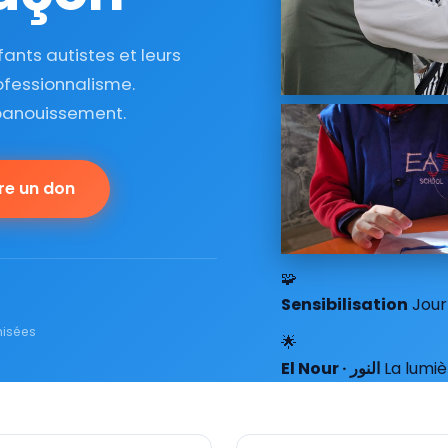
ants autistes et leurs
ofessionnalisme.
épanouissement.
ire un don
🧩
Sensibilisation
Jour
nisées
🌟
El Nour · النور
La lumi