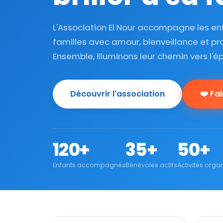
L'Association El Nour accompagne les enf
familles avec amour, bienveillance et pr
Ensemble, illuminons leur chemin vers l'
Découvrir l'association
❤️ Fa
120+
35+
50+
Enfants accompagnés
Bénévoles actifs
Activités orga