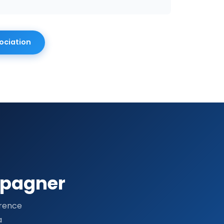
sociation
mpagner
érence
a