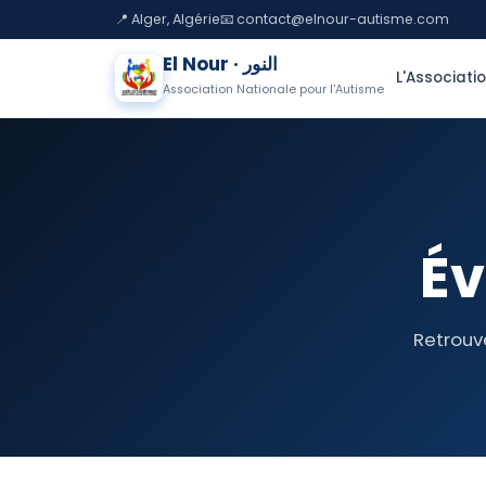
📍 Alger, Algérie
📧 contact@elnour-autisme.com
El Nour · النور
L'Associati
Association Nationale pour l'Autisme
Év
Retrouv